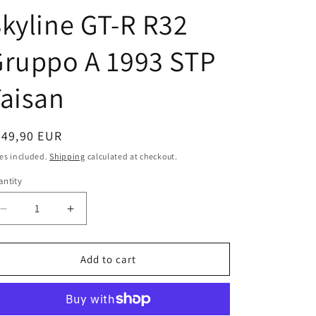
i
kyline GT-R R32
o
n
Gruppo A 1993 STP
aisan
egular
349,90 EUR
ice
es included.
Shipping
calculated at checkout.
ntity
antity
Decrease
Increase
quantity
quantity
for
for
AUTOart
AUTOart
Add to cart
scala
scala
1:18
1:18
articolo
articolo