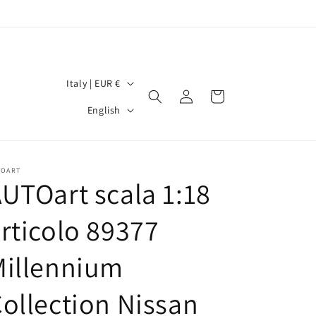
C
Italy | EUR €
Log
Cart
o
L
in
English
u
a
n
n
t
g
TOART
UTOart scala 1:18
r
u
y
a
rticolo 89377
/
g
r
Millennium
e
e
ollection Nissan
g