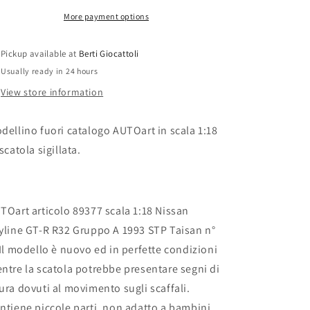
89377
89377
Millennium
Millennium
More payment options
Collection
Collection
Nissan
Nissan
Pickup available at
Berti Giocattoli
Skyline
Skyline
Usually ready in 24 hours
GT-
GT-
R
R
View store information
R32
R32
Gruppo
Gruppo
dellino fuori catalogo AUTOart in scala 1:18
A
A
1993
1993
 scatola sigillata.
STP
STP
Taisan
Taisan
TOart articolo 89377 scala 1:18 Nissan
yline GT-R R32 Gruppo A 1993 STP Taisan n°
Il modello è nuovo ed in perfette condizioni
ntre la scatola potrebbe presentare segni di
ura dovuti al movimento sugli scaffali.
ntiene piccole parti, non adatto a bambini